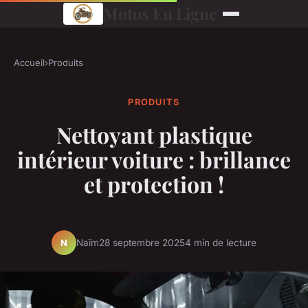
Motos En Ligne
Accueil
›
Produits
PRODUITS
Nettoyant plastique
intérieur voiture : brillance
et protection !
Naïm
28 septembre 2025
4 min de lecture
N