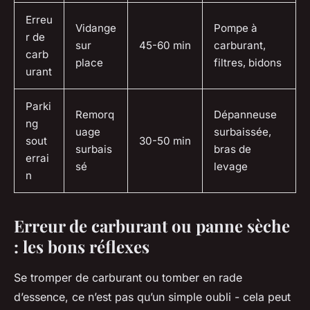
Erreu
Vidange
Pompe à
r de
sur
45-60 min
carburant,
carb
place
filtres, bidons
urant
Parki
Remorq
Dépanneuse
ng
uage
surbaissée,
sout
30-50 min
surbais
bras de
errai
sé
levage
n
Erreur de carburant ou panne sèche
: les bons réflexes
Se tromper de carburant ou tomber en rade
d’essence, ce n’est pas qu’un simple oubli - cela peut