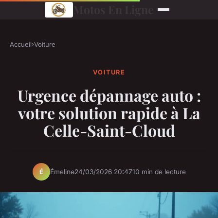
Motos En Ligne
Accueil
›
Voiture
VOITURE
Urgence dépannage auto :
votre solution rapide à La
Celle-Saint-Cloud
Émeline
24/03/2026 20:47
10 min de lecture
É