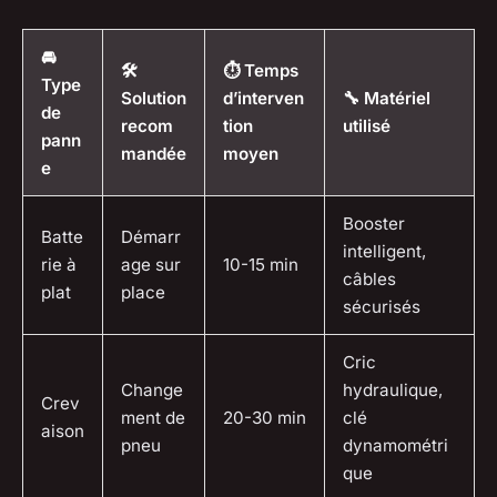
🚘
🛠️
⏱️ Temps
Type
Solution
d’interven
🔧 Matériel
de
recom
tion
utilisé
pann
mandée
moyen
e
Booster
Batte
Démarr
intelligent,
rie à
age sur
10-15 min
câbles
plat
place
sécurisés
Cric
Change
hydraulique,
Crev
ment de
20-30 min
clé
aison
pneu
dynamométri
que